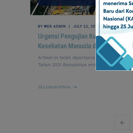
BY
WEB ADMIN
JULY 22, 2025
Urgensi Pengujian Kualitas Udara
Kesehatan Manusia dan Lingkunga
Artikel ini telah diperbarui pada Juli 2026 
Tahun 2021 Banyaknya emisi ud...
URGENSI
SELENGKAPNYA
PENGUJIAN
KUALITAS
UDARA
DALAM
MENJAGA
KESEHATAN