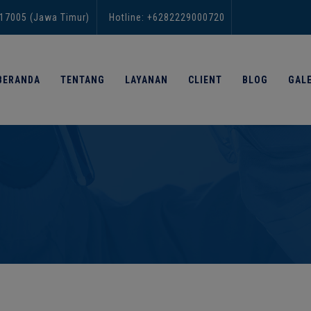
modal-check
 17005 (Jawa Timur)
Hotline: +6282229000720
BERANDA
TENTANG
LAYANAN
CLIENT
BLOG
GALE