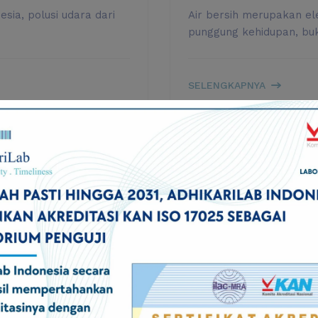
sia, polusi udara dari
Air bersih merupakan el
punggung kehidupan, buk
PENTINGN
SELENGKAPNYA
AIR
BERSIH:
FONDASI
KEHIDUPA
YANG
JARANG
DISADARI