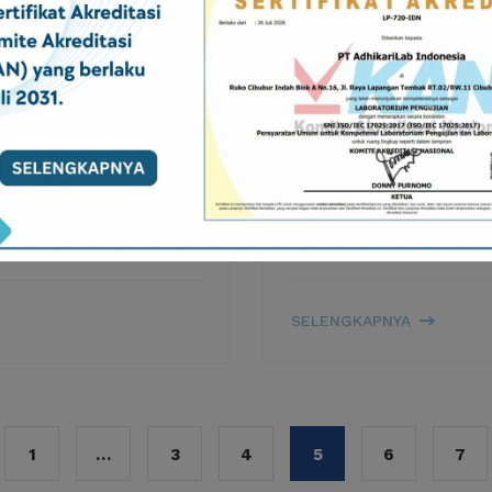
BY
QUALITY
JULY 17, 20
Pentingnya Pemanta
 dalam Menjaga
Udara
n
Pemantauan kualitas ud
sesuai dengan PP No. 22
lingkungan dan kesehata
PENTINGN
SELENGKAPNYA
PEMANTA
DAN
PENGELOL
KUALITAS
UDARA
1
…
3
4
5
6
7