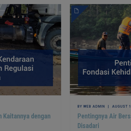
BY
WEB ADMIN
AUGUST 1
n Kaitannya dengan
Pentingnya Air Bers
Disadari