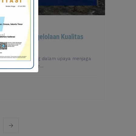
25
uan dan Pengelolaan Kualitas
ara sangat penting dalam upaya menjaga
n masyarakat. Pe...
YA
UAN
AAN