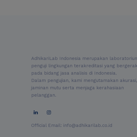
MANUSIA
DAN
LINGKUNGAN
AdhikariLab Indonesia merupakan laboratoriu
penguji lingkungan terakreditasi yang bergera
pada bidang jasa analisis di Indonesia.
Dalam pengujian, kami mengutamakan akurasi
jaminan mutu serta menjaga kerahasiaan
pelanggan.
Official Email:
info@adhikarilab.co.id