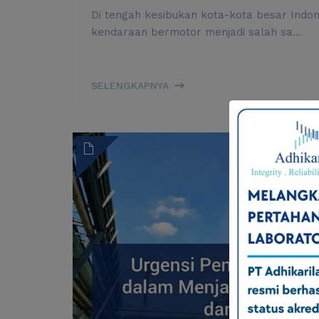
Di tengah kesibukan kota-kota besar Indone
kendaraan bermotor menjadi salah sa...
PENTINGNYA
SELENGKAPNYA
UJI
EMISI
KENDARAAN
DAN
KAITANNYA
DENGAN
REGULASI
DI
INDONESIA