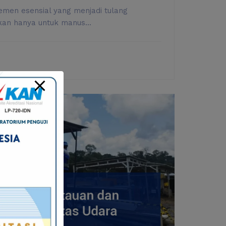
emen esensial yang menjadi tulang
an hanya untuk manus...
YA
N