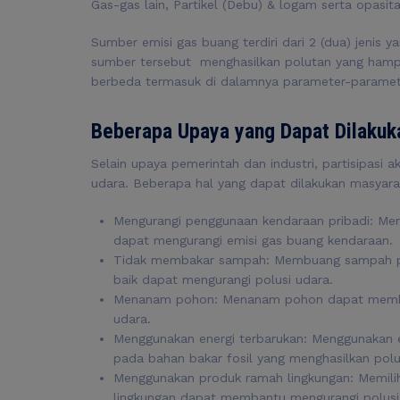
Gas-gas lain, Partikel (Debu) & logam serta opasita
Sumber emisi gas buang terdiri dari 2 (dua) jenis 
sumber tersebut menghasilkan polutan yang hampi
berbeda termasuk di dalamnya parameter-parameter
Beberapa Upaya yang Dapat Dilakuk
Selain upaya pemerintah dan industri, partisipasi a
udara. Beberapa hal yang dapat dilakukan masyarak
Mengurangi penggunaan kendaraan pribadi: Men
dapat mengurangi emisi gas buang kendaraan.
Tidak membakar sampah: Membuang sampah pa
baik dapat mengurangi polusi udara.
Menanam pohon: Menanam pohon dapat memban
udara.
Menggunakan energi terbarukan: Menggunakan e
pada bahan bakar fosil yang menghasilkan pol
Menggunakan produk ramah lingkungan: Memil
lingkungan dapat membantu mengurangi polusi