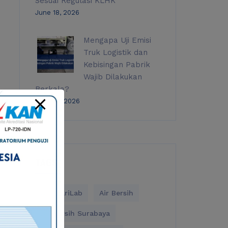
Sesuai Regulasi KLHK
June 18, 2026
Mengapa Uji Emisi
Truk Logistik dan
Kebisingan Pabrik
Wajib Dilakukan
Berkala?
April 20, 2026
TAGS
AdhikariLab
Air Bersih
Air Bersih Surabaya