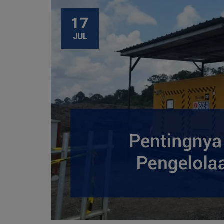
17
JUL