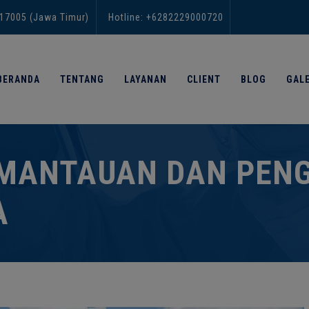
modal-check
 17005 (Jawa Timur)
Hotline: +6282229000720
BERANDA
TENTANG
LAYANAN
CLIENT
BLOG
GALE
EMANTAUAN DAN PEN
A