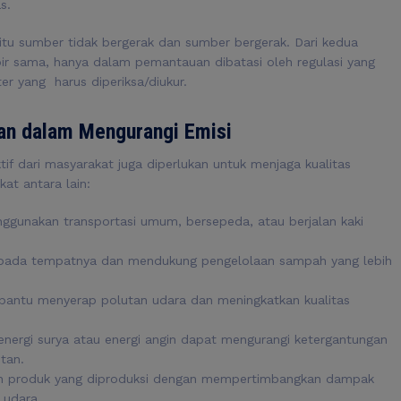
s.
yaitu sumber tidak bergerak dan sumber bergerak. Dari kedua
r sama, hanya dalam pemantauan dibatasi oleh regulasi yang
 yang harus diperiksa/diukur.
an dalam Mengurangi Emisi
ktif dari masyarakat juga diperlukan untuk menjaga kualitas
at antara lain:
ggunakan transportasi umum, bersepeda, atau berjalan kaki
da tempatnya dan mendukung pengelolaan sampah yang lebih
tu menyerap polutan udara dan meningkatkan kualitas
nergi surya atau energi angin dapat mengurangi ketergantungan
utan.
ih produk yang diproduksi dengan mempertimbangkan dampak
 udara.