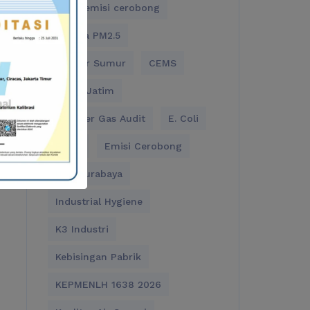
Audit emisi cerobong
Bahaya PM2.5
Cek Air Sumur
CEMS
CEMS Jatim
Cylinder Gas Audit
E. Coli
Emisi
Emisi Cerobong
HSE Surabaya
Industrial Hygiene
K3 Industri
Kebisingan Pabrik
KEPMENLH 1638 2026