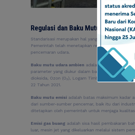
Proses Pe
Regulasi dan Baku Mutu
Standarisasi merupakan hal yang penting guna men
Pemerintah telah menetapkan regulasi dan baku m
pencemaran udara.
Baku mutu udara ambien
adalah batas maksimum 
parameter yang diukur dalam baku mutu udara ambie
dioksida, Ozon (O
), Logam Timbal (Pb), hidrokarb
3
22 Tahun 2021.
Baku mutu emisi
adalah batas maksimum kadar at
dari sumber-sumber pencemar, baik itu dari indus
ditetapkan oleh pemerintah untuk menjaga kualitas
Emisi gas buang
adalah sisa hasil pembakaran b
luar, mesin jet yang dikeluarkan melalui sistem pe