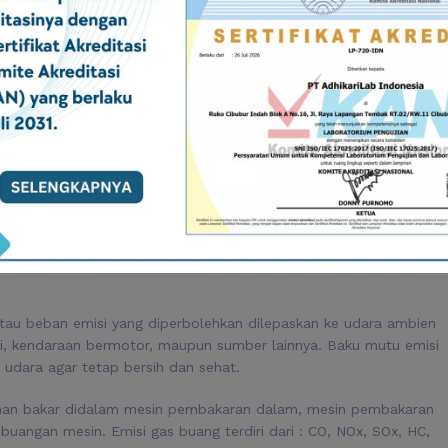
ngambilan Emisi Genset
jamin kualitas yang salah satunya ada pada baku mutu.
utu baik udara ambien ataupun udara emisi untuk mengendalikan
zat pencemar yang diperbolehkan di udara ambien. Beberapa
n antara lain sulfur dioksida, karbon monoksida, nitrogen
on dan partikulat debu sebagaimana dijelaskan dalam regulasi PP
au beban emisi yang diperbolehkan dilepaskan ke udara ambien
tri, kendaraan bermotor, maupun sumber lainnya. Baku mutu emisi
 udara agar tetap bersih dan sehat.
ahan bakar didalam mesin pembakaran dalam, mesin pembakaran
mbuangan mesin. Emisi gas buang terdiri dari : CO, NOx, SOx, HC,