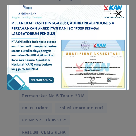
Laboratorium Lingkungan Sidoarjo
Particulate Matter
Pencahayaan di Lingkungan Kerja
Pencemaran Air
Pencemaran Udara
pengujian CEMS
Pengujian Kualitas Udara
Permenaker No 5 Tahu 2018
Permenaker No 5 Tahun 2018
Polusi Udara
Polusi Udara Industri
PP No 22 Tahun 2021
Regulasi CEMS KLHK